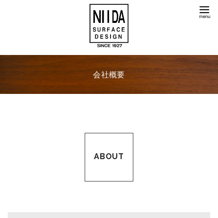
コ
ン
テ
ン
ツ
へ
会社概要
移
動
ABOUT