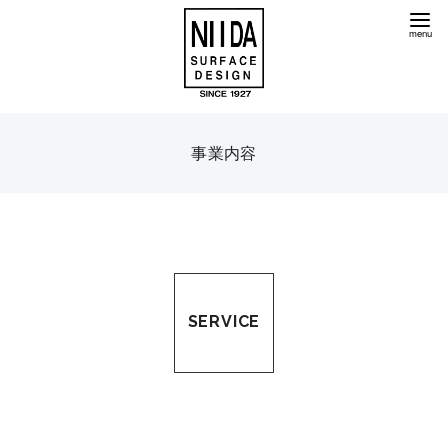
コ
ン
テ
ン
ツ
へ
事業内容
移
動
SERVICE