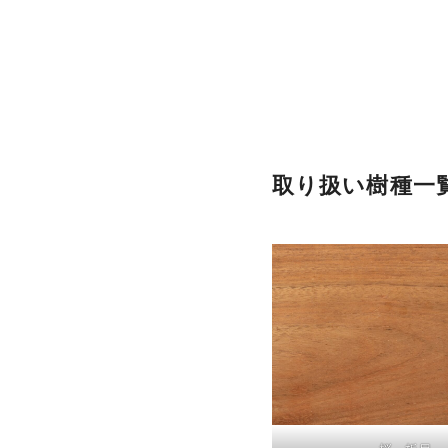
コ
ン
テ
ン
ツ
へ
移
取り扱い樹種一
動