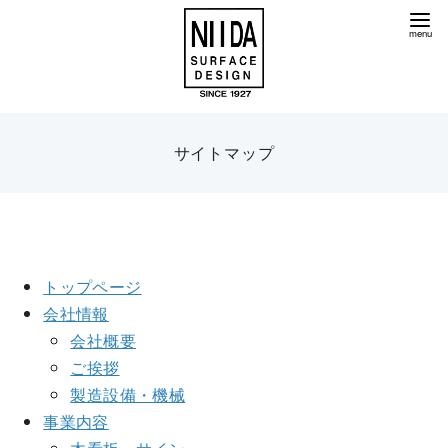
コ
ン
テ
ン
ツ
へ
サイトマップ
移
動
トップページ
会社情報
会社概要
ご挨拶
製造設備・機械
事業内容