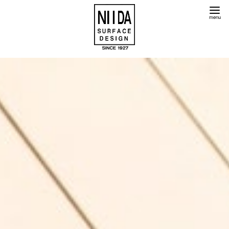
コ
ン
テ
ン
ツ
へ
移
動